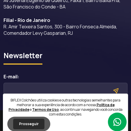
Av Juvenal Eugênio de Queiroz, Faixa 1, Bairro Baixa Fria,
São Francisco do Conde - BA
Filial - Rio de Janeiro
R. Amir Teixeira Santos, 300 - Bairro Fonseca Almeida,
Comendador Levy Gasparian, RJ
Newsletter
E-mail:
BIFLEX Colchões utiliza cookies e outras tecnologias semelhantes para
melhorar a sua experiência de acordo com a nossa
Política de
Privacidade
e
Termos de Uso
, ao continuar navegando você concorda
com estas condições.
Copyright © 2026 BIFLEX Todos os direitos reservados.
Prosseguir