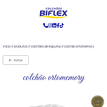
início
//
produtos
//
colchões de espuma
//
colchão ortomemory
Voltar
colchão ortomemory