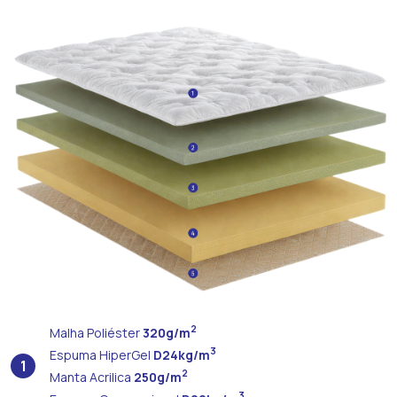
2
Malha Poliéster
320g/m
3
Espuma HiperGel
D24kg/m
1
2
Manta Acrilica
250g/m
3