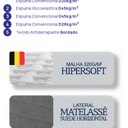
Espuma Convencional
D20kg/m
2
3
Espuma Viscoelastica
D45kg/m
3
3
Espuma Convencional
D45kg/m
4
3
Espuma Convencional
D28kg/m
5
Tecido Antiderrapante
Bordado