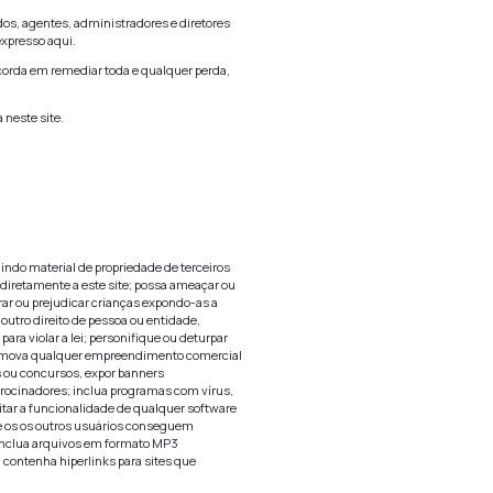
para substituir quaisquer relatórios, declarações ou avisos 
ra que qualquer outro ambiente educacional e não deve conf
ões, tópicos ou fatos que possam ser relevantes para seus obje
ERECIDO COMO ESTÁ E SEM GARANTIAS DE QUALQUER TIPO, 
ESTE SITE SERÁ CONTÍNUO, LIVRE DE ERROS, QUE FALHA
S OU OUTROS COMPONENTES DESTRUTIVOS.
IONADA AO USO OU RESULTADOS DO USO DO CONTEÚDO E
ICOS E A EMPRESA PODE FAZER MUDANÇAS OU MELHORIAS
O, REPARO OU CORREÇÃO NECESSÁRIOS NO CASO DE QUAL
 INFRIGIRÁ O DIREITO DE OUTRO E NÃO ASSUMEM QUALQ