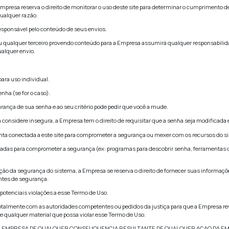
neste site seja de natureza histórica ou prospectivas é váli
lizar tal informação depois que é publicada ou remover tal inf
esponsabilidade
S FILIAIS, AFILIADOS, LICENCIANTES, PROVEDORES DE S
SERÃO RESPONSÁVEIS POR QUALQUER DANO EVENTUAL, DIR
NCLUINDO PERDA DE RECEITA OU RENDA, DOR E SOFRIMEN
LIDADE DE TAIS DANOS.
MA A RESPONSABILDIADE COLETIVA DA EMPRESA E SUAS FI
GENTES, ADMINISTRADORES E DIRETORES EM RELAÇÃO A T
NTIA DE R$100 OU O VALOR PAGO À EMPRESA POR TAL CO
r e isentar a Empresa, suas filiais, afiliados, licenciantes, 
como Partes Isentas) de qualquer violação desse Termo de Uso
e as Partes Isentas não têm responsabilidade ou conexão com
 prêmios, custo, despesas e honorários advocatícios das Parte