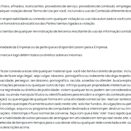
 necessariamente completo e atualizado e não deve ser usado 
laboradores e outros devem usar o Conteúdo da mesma manei
 próprio julgamento profissional.
da ao usar este site não é completa e não cobre todas as quest
TE É DE SUA TOTAL RESPONSABILIDADE. O CONTEÚDO É OF
 NÃO GARANTE QUE AS FUNÇÕES OU CONTEÚDO PRESENTE N
RVIDOR QUE O TORNA DISPONÍVEL ESTÃO LIVRES DE VÍRU
 NÃO GARANTE OU FAZ QUALQUER REPRESENTAÇÃO RELAC
 OU OUTROS.
DE INCLUIR IMPRECISÕES TÉCNICAS OU ERROS TIPOGRÁF
 NOSSA EMPRESA, ASSUME O CUSTO DE QUALQUER SERVIÇ
O USO DESTE SITE OU SEU CONTEÚDO.
 NÃO OFERECE GARANTIA QUE O USO DESTE CONTEÚDO NÃO
SÕES EM TAL CONTEÚDO.