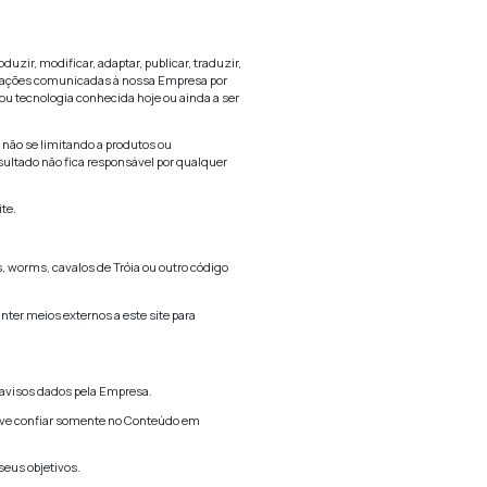
arregado, postado ou transmitido por qualquer meio sem o con
xceto quando você imprime uma cópia para seu uso pessoal som
 comercial, nome comercial, marca de serviço ou qualquer out
nte descritas nesse Termo de Uso, viola os direitos de prop
r esse site.
o relacionados à nossa Empresa. Hiperlinks para tais sites s
ável pelo conteúdo deles. O usuário assume o risco ao acess
ecisão dos hiperlinks e os sites ao quais eles direcionam. F
sa Empresa para esse site.