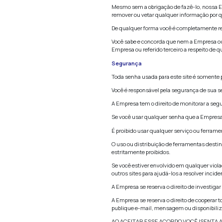
Toda informação 
obrigação de atua
Limitação de r
A EMPRESA, SUA
DIRETORES NÃO 
OUTRO TIPO, I
SOBRE A POSSIBI
DE NENHUMA FOR
EMPREGADOS, A
EXCEDERÁ A QUA
Indenização
Você vai indeniza
(referidas agora 
Você concorda qu
dano, julgamento,