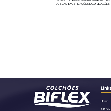
Você também inden
Marcas Registr
Marcas e logos p
A Empresa e as p
Informação prov
Você não pode pub
defenda atividade
insultar outros, 
conteúdo inapropr
incluindo violaçõ
sua conexão com 
(ex: oferecer pr
patrocinadores e/
worms e/ou Caval
ou hardware de c
acompanhar ou me