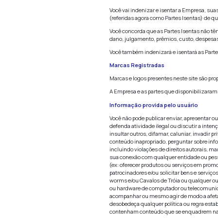
O Conteúdo não é
Investidores, co
detrimento de seu
A informação obti
O USO DESTE SI
NOSSA EMPRESA
ESTE SITE E SE
NOSSA EMPRESA
CONFIABILIDADE
O CONTEÚDO PO
VOCÊ, E NÃO A
CONSEQUENTE D
NOSSA EMPRESA
ERROS OU OMIS