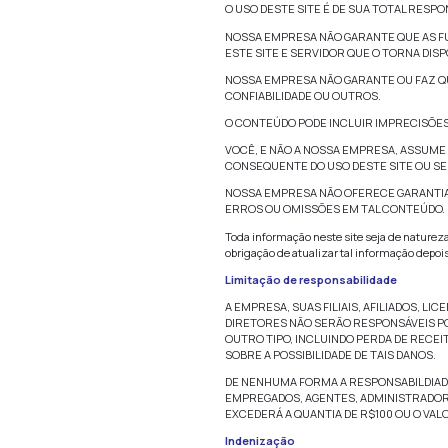
Por este termo, vo
criar trabalhos d
esse site (junto
desenvolvida.
Nossa Empresa nã
propaganda) sem 
similaridade que
Nossa Empresa tr
Aviso Legal:
Você entende que
que possa manife
Você é responsáv
reconstrução de 
Nossa Empresa nã