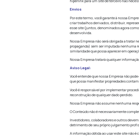
Da mesma forma, 
Empresa, ou ao m
remover, alterar
Conteúdo.
Modificação ou u
Empresa.
Nem autoria nem a
Hiperlinks
Este site pode c
usuários e não sã
Nossa Empresa nã
Empresa não faz 
hiperlink para u
Envios