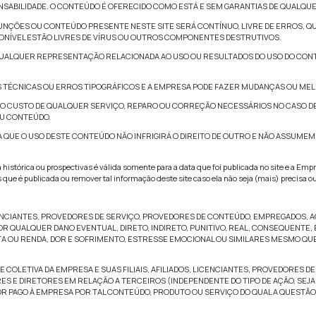
cê garante à nossa Empresa o direito e licença royalty-free, per
erivados, distribuir, representar e expor todo o conteúdo, o
s, denominados agora como “Envios”), e incorporar qualquer En
o será obrigada a tratar nenhum Envio como confidencial e po
ser imputada nenhuma responsabilidade por royalties ou qual
 possa aparecer em operações futuras da Empresa.
atará qualquer informação pessoal que você submeter por esse 
 nossa Empresa não pode e não garante que arquivos disponívei
star propriedades contaminadoras ou destrutivas.
el por implementar procedimentos e checkpoints suficientes pa
qualquer dado perdido.
o assume nenhuma responsabilidade ou risco pelo uso da in