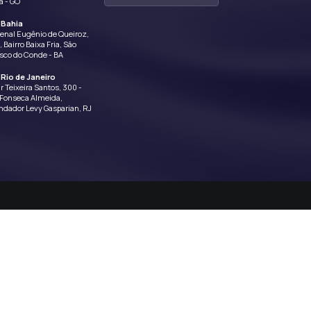
 uso desse site ou qualquer rede conectada a ele; ou contenha
rar o uso deste site para determinar o cumprimento desse Te
nvios.
údo para a Empresa assumirá qualquer responsabilidade por
io pode pedir que você a mude.
 direito de requisitar que a senha seja modificada e/ou canc
mprometer a segurança ou mexer com os recursos do sistema e/