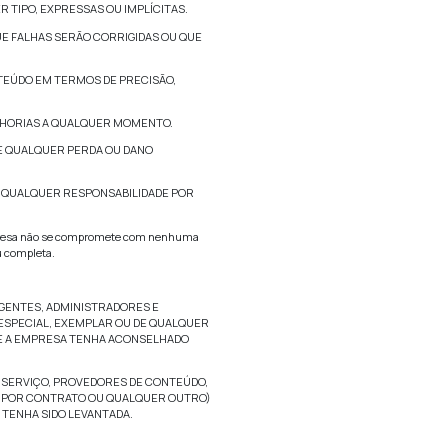
pétuo, irrevocável, global não exclusivo de usar, reproduzir, mo
bservações, sugestões, idéias, desenhos ou outras informações
vio em outros trabalhos em qualquer formato, mídia ou tecnol
de usar qualquer Envio em seu negócio (incluindo e não se l
quer outra consideração de qualquer tipo e como resultado n
site de acordo com as Políticas de Privacidade do site.
s para download da Internet estejam livres de vírus, worms, 
ra satisfazer seus requisitos de segurança e por manter meio
ternet.