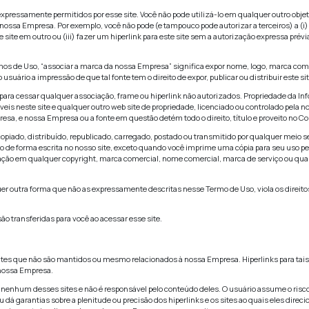
se site ou alguns dos recursos que ele oferece, pode ser requ
e toda a informação que você forneça seja correta, atualizada
ditar que a informação que a informação fornecida não é corre
 e também de cancelar ou suspender seu acesso a qualquer te
uso
r esse site para propósitos expressamente permitidos por esse 
évio expresso e escrito da nossa Empresa. Por exemplo, você n
 (ii) fazer um frame deste site em outro ou (iii) fazer um hip
te termo de uso desses Termos de Uso, “associar a marca da no
fonte de maneira que dê ao usuário a impressão de que tal fonte 
 cooperar com a Empresa para cessar qualquer associação, fra
como “conteúdo”) acessíveis neste site e qualquer outro web 
u o conteúdo à nossa Empresa, e nossa Empresa ou a fonte em 