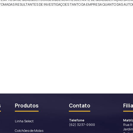
izará e isentará as Partes Isentas de qualquer reivindicação 
adas
resentes neste site são propriedade da Empresa ou da parte qu
artes que disponibilizaram marca e logo detém todos os direi
ida pelo usuário
licar enviar, apresentar ou fazer conexão a esse site qualquer 
 ilegal ou discutir a intenção de fazer algo ilegal; seja vulga
difamar, caluniar, invadir privacidade, perseguir, ser obsceno,
iado, perguntar sobre informações pessoais ou qualquer outro d
es de direitos autorais, marca registrada ou direitos de public
qualquer entidade ou pessoa; ou ainda manipula títulos ou 
odutos ou serviços em promoção) ou que engaje de qualquer fo
ou solicitar bens e serviços) exceto que especificamente auto
os de Tróia ou qualquer outro código, arquivo ou programa de 
omputador ou telecomunicações; interrompa o fluxo normal da
smo agir de modo a afetar a habilidade de outras pessoas de