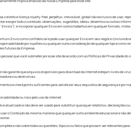
o conteúdo não pode ser copiado, distribuído, republicado, c
enos que esteja autorizado de forma escrita no nosso site, e
 ou causar remoção ou alteração em qualquer copyright, marca
so do Conteúdo em qualquer outra forma que não as expressame
 propriedade intelectual são transferidas para você ao acessa
onter links para outros websites que não são mantidos ou mesm
o afiliados a este site ou à nossa Empresa.
o revisa todos ou mesmo nenhum desses sites e não é respons
nenhuma representação ou dá garantias sobre a plenitude ou pr
m site de terceiro não necessariamente implica endosso da nos