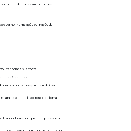
da somente para a data que foi publicada no site e a Empresa
ormação deste site caso ela não seja (mais) precisa ou comple
ERVIÇO, PROVEDORES DE CONTEÚDO, EMPREGADOS, AGENTES
ETO, INDIRETO, PUNITIVO, REAL, CONSEQUENTE, ESPECI
TO, ESTRESSE EMOCIONAL OU SIMILARES MESMO QUE A EM
LIAIS, AFILIADOS, LICENCIANTES, PROVEDORES DE SERVI
ERCEIROS (INDEPENDENTE DO TIPO DE AÇÃO, SEJA POR 
NTEÚDO, PRODUTO OU SERVIÇO DO QUAL A QUESTÃO TENHA 
provedores de serviço, provedores de conteúdo, empregados, age
 por você, incluindo o uso do Conteúdo diferente do expresso 
 qualquer violação ou uso não autorizado e você concorda em
s Isentas ligadas a violação.