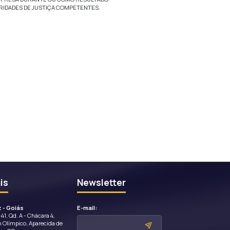
de terceiros resultante do uso da informação contida neste si
e as disponibilizaram para a Empresa.
tos sobre as mesmas.
material que: você não tenha o direito de postar, incluindo mat
r, obsceno, pornográfico ou indecente não diga respeito diretam
 pornográfico, racista, assediar ou ofender; busca explorar ou p
o tipo; infrinja qualquer propriedade intelectual ou outro di
idade; violam qualquer lei ou podem ser considerados para viola
identificadores para encobrir a origem do conteúdo promova 
rma em uma atividade comercial (ex: realizar sorteios ou con
rizado neste site; solicitar fundos, divulgações ou patrocinad
computador destinado a interromper, destruir ou limitar a fu
 conversa, faça com que a tela “role” mais rápido que os os 
 se engajar em atividades em tempo real neste site; inclua 