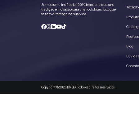
desobedeça qualqu
contenham conte
Mesmo sem a obri
remover ou vetar
De qualquer form
Você sabe e conc
Empresa ou referi
Segurança
Toda senha usada 
Você é responsáve
A Empresa tem o d
Se você usar qual
É proibido usar 