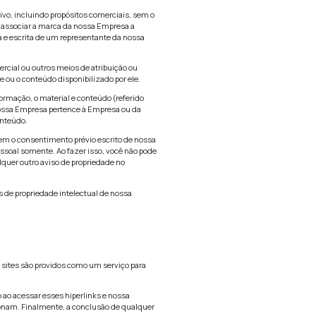
erido que você forneça alguns detalhes para inscrição ou out
 e completa.
ta, atualizada ou completa, temos o direito de recusar o seu 
mpo sem notificação prévia.
site. Você não pode utilizá-lo em qualquer outro objetivo, inc
ão pode (e tampouco pode autorizar a terceiros) a (i) associ
erlink para este site sem a autorização expressa prévia e escr
ssa Empresa” significa expor nome, logo, marca comercial ou 
tem o direito de expor, publicar ou distribuir este site ou o c
me ou hiperlink não autorizados. Propriedade da Informação, 
site de propriedade, licenciado ou controlado pela nossa Em
questão detém todo o direito, título e proveito no Conteúdo.