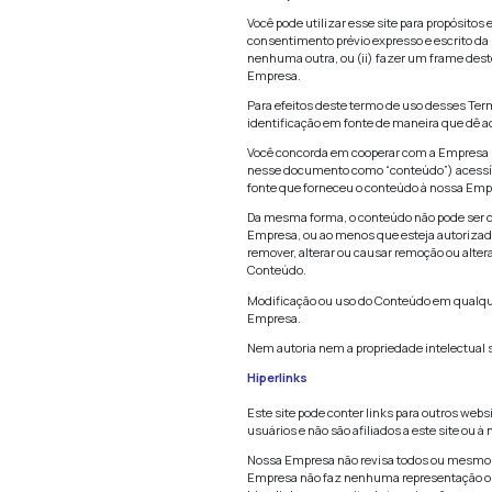
Acesso ao site
Para acessar a es
uso deste site qu
Se a Empresa acre
de seus serviços
Restrições de 
Você pode utiliza
consentimento pr
nenhuma outra, ou
Empresa.
Para efeitos des
identificação em 
Você concorda em
nesse documento 
fonte que fornece