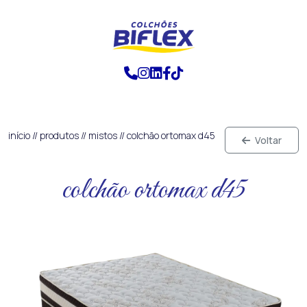
início
//
produtos
//
mistos
//
colchão ortomax d45
Voltar
colchão ortomax d45