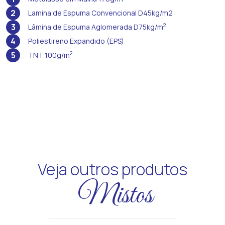
2
Lamina de Espuma Convencional D45kg/m2
3
2
Lâmina de Espuma Aglomerada D75kg/m
4
Poliestireno Expandido (EPS)
5
2
TNT 100g/m
Veja outros produtos
Mistos