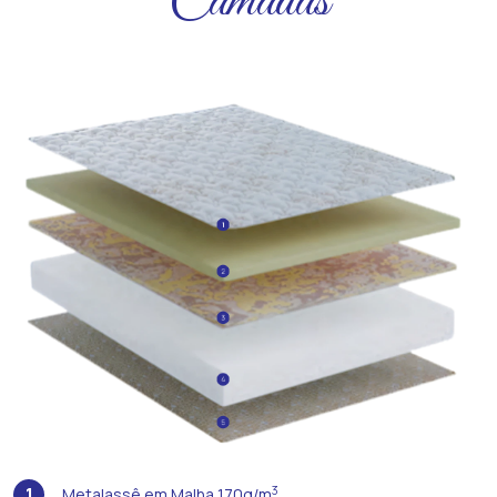
Camadas
1
3
Metalassê em Malha 170g/m