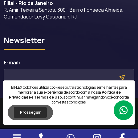
Filial - Rio de Janeiro
R. Amir Teixeira Santos, 300 - Bairro Fonseca Almeida,
Comendador Levy Gasparian, RJ
Newsletter
E-mail:
BIFLEX Colchões utiliza cookies e outras tecnologias semelhantes para
melhorar a sua experiência de acordo com a nossa
Política de
Privacidade
e
Termos de Uso
, ao continuar navegando você concorda
com estas condições.
Copyright © 2026 BIFLEX Todos os direitos reservados.
Prosseguir