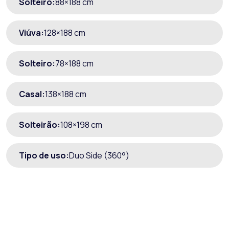
Solteiro:
88×188 cm
Viúva:
128×188 cm
Solteiro:
78×188 cm
Casal:
138×188 cm
Solteirão:
108×198 cm
Tipo de uso:
Duo Side (360°)